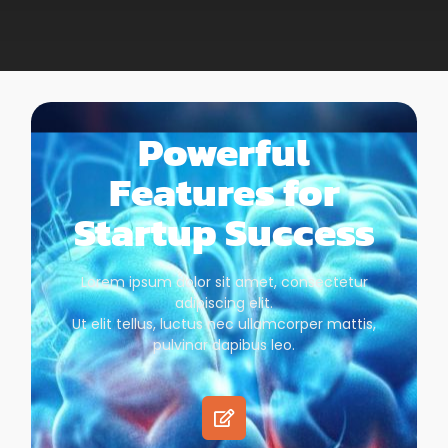
Powerful
Features for
Startup Success
Lorem ipsum dolor sit amet, consectetur
adipiscing elit.
Ut elit tellus, luctus nec ullamcorper mattis,
pulvinar dapibus leo.