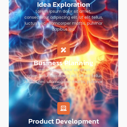
Idea Exploration
Lorem ipsum dolor sit amet,
consectetur adipiscing elit. Ut elit tellus,
luctus nec ullamcorper mattis, pulvinar
dapibus leo.
Business Planning
Lorem ipsum dolor sit amet,
consectetur adipiscing elit. Ut elit tellus,
luctus nec ullamcorper mattis, pulvinar
dapibus leo.
Product Development