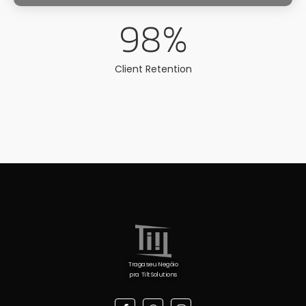
98
%
Client Retention
Traga seu Negóio
pra Tilt Solutions