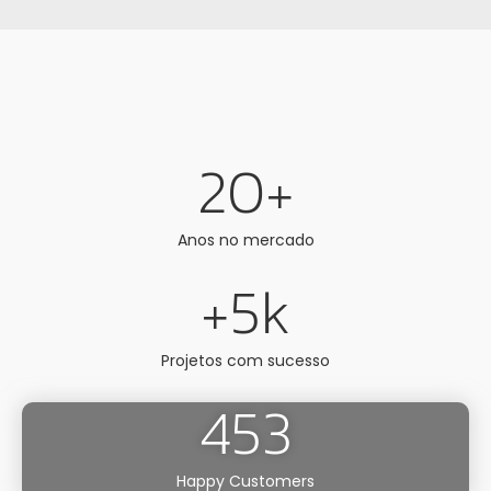
20
+
Anos no mercado
+
5
k
Projetos com sucesso
453
Happy Customers